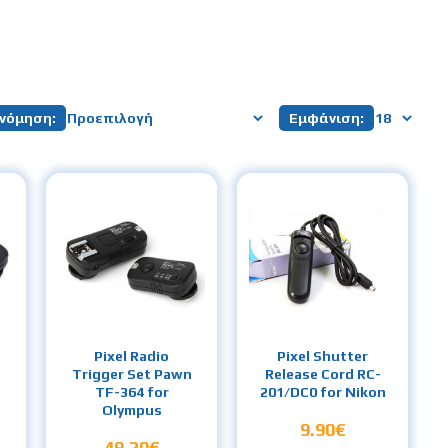
νόμηση:
Εμφάνιση:
Pixel Radio
Pixel Shutter
n
Trigger Set Pawn
Release Cord RC-
TF-364 for
201/DC0 for Nikon
Olympus
9.90€
49.20€