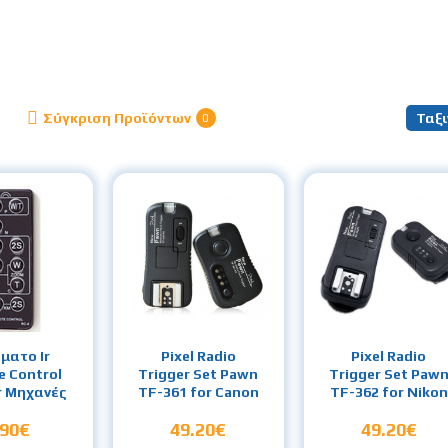
Σύγκριση Προϊόντων
Ταξι
0
ματο Ir
Pixel Radio
Pixel Radio
 Control
Trigger Set Pawn
Trigger Set Paw
r Μηχανές
TF-361 for Canon
TF-362 for Nikon
.90€
49.20€
49.20€