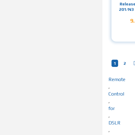
Releas
201/N3 
9
1
2
Remote
,
Control
,
for
,
DSLR
,