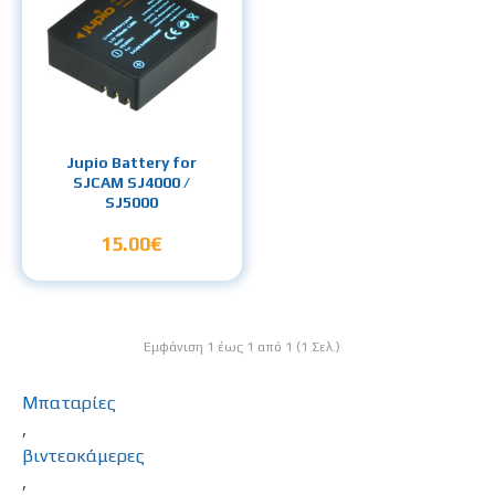
Jupio Battery for
SJCAM SJ4000 /
SJ5000
15.00€
Εμφάνιση 1 έως 1 από 1 (1 Σελ.)
Μπαταρίες
,
βιντεοκάμερες
,