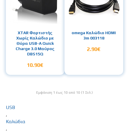
XTAR Φορτιστής
omega Καλώδιο HDMI
Χωρίς Καλώδιο με
3m 003118
Θύρα USB-A Quick
2.90€
Charge 3.0 Μαύρος
DBS15Q
10.90€
Εμφάνιση 1 έως 10 από 10 (1 Σελ.)
USB
,
Καλώδια
,