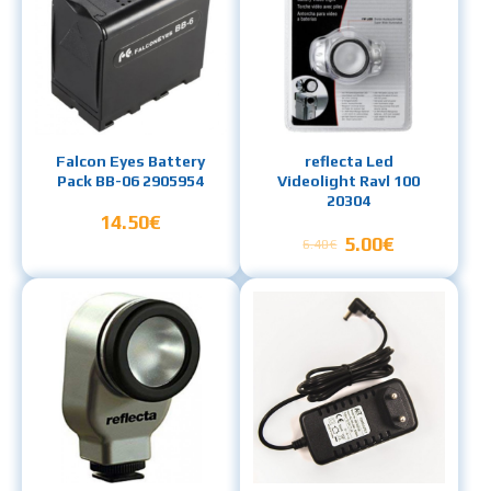
Falcon Eyes Battery
reflecta Led
Pack BB-06 2905954
Videolight Ravl 100
20304
14.50€
5.00€
6.40€