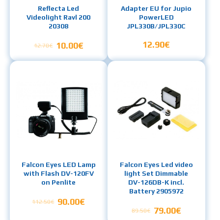
Reflecta Led
Adapter EU for Jupio
Videolight Ravl 200
PowerLED
20308
JPL330B/JPL330C
12.90€
10.00€
12.70€
Falcon Eyes LED Lamp
Falcon Eyes Led video
with Flash DV-120FV
light Set Dimmable
on Penlite
DV-126DB-K incl.
Battery 2905972
90.00€
112.50€
79.00€
89.50€